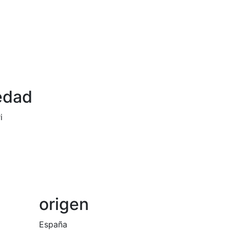
edad
i
origen
España