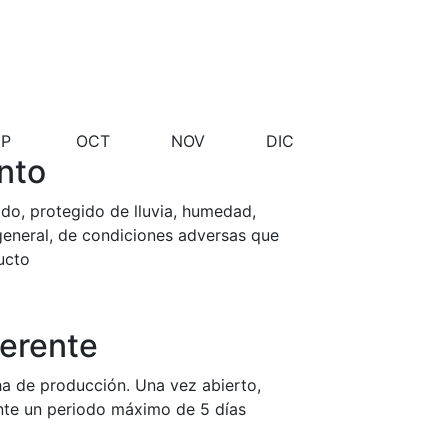
EP
OCT
NOV
DIC
nto
ado, protegido de lluvia, humedad,
general, de condiciones adversas que
ucto
erente
ha de producción. Una vez abierto,
nte un periodo máximo de 5 días