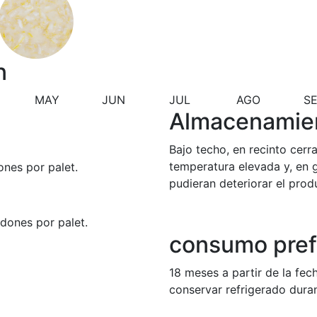
n
MAY
JUN
JUL
AGO
S
Almacenamie
Bajo techo, en recinto cerr
temperatura elevada y, en 
ones por palet.
pudieran deteriorar el prod
idones por palet.
consumo pref
18 meses a partir de la fec
conservar refrigerado dura