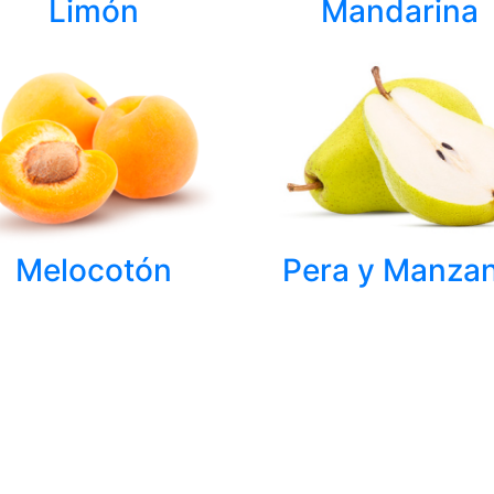
Mandarina
Limón
Melocotón
Pera y Manza